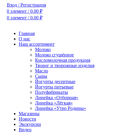
Вход / Регистрация
0
элемент
/
0.00
₽
0
элемент
/
0.00
₽
Главная
О нас
Наш ассортимент
Молоко
Молоко сгущённое
Кисломолочная продукция
Творог и творожные изделия
Масло
Сыры
Йогурты десертные
Йогурты питьевые
Полуфабрикаты
Линейка «Отборная»
Линейка «Лёгкая»
Линейка «Утро Родины»
Магазины
Новости
Экскурсии
Видео