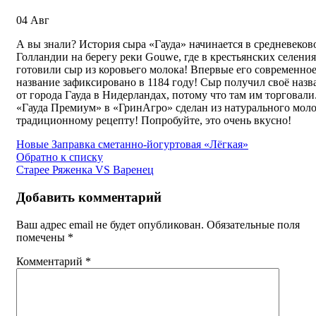
04
Авг
А вы знали? История сыра «Гауда» начинается в средневеков
Голландии на берегу реки Gouwe, где в крестьянских селени
готовили сыр из коровьего молока! Впервые его современно
название зафиксировано в 1184 году! Сыр получил своё назв
от города Гауда в Нидерландах, потому что там им торговали
«Гауда Премиум» в «ГринАгро» сделан из натурального моло
традиционному рецепту! Попробуйте, это очень вкусно!
Новые
Заправка сметанно-йогуртовая «Лёгкая»
Обратно к списку
Старее
Ряженка VS Варенец
Добавить комментарий
Ваш адрес email не будет опубликован.
Обязательные поля
помечены
*
Комментарий
*