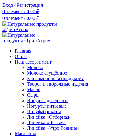
Вход / Регистрация
0
элемент
/
0.00
₽
0
элемент
/
0.00
₽
Главная
О нас
Наш ассортимент
Молоко
Молоко сгущённое
Кисломолочная продукция
Творог и творожные изделия
Масло
Сыры
Йогурты десертные
Йогурты питьевые
Полуфабрикаты
Линейка «Отборная»
Линейка «Лёгкая»
Линейка «Утро Родины»
Магазины