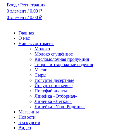
Вход / Регистрация
0
элемент
/
0.00
₽
0
элемент
/
0.00
₽
Главная
О нас
Наш ассортимент
Молоко
Молоко сгущённое
Кисломолочная продукция
Творог и творожные изделия
Масло
Сыры
Йогурты десертные
Йогурты питьевые
Полуфабрикаты
Линейка «Отборная»
Линейка «Лёгкая»
Линейка «Утро Родины»
Магазины
Новости
Экскурсии
Видео