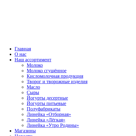
ВСЕ ПРАВА ЗАЩИЩЕНЫ.
Главная
О нас
Наш ассортимент
Молоко
Молоко сгущённое
Кисломолочная продукция
Творог и творожные изделия
Масло
Сыры
Йогурты десертные
Йогурты питьевые
Полуфабрикаты
Линейка «Отборная»
Линейка «Лёгкая»
Линейка «Утро Родины»
Магазины