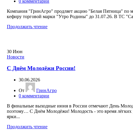
0
комментарии
Компания "ГринАгро" продляет акцию "Белая Пятница" по м
кефиру торговой марки "Утро Родины" до 31.07.26. В ТС "Са
Продолжить чтение
30
Июн
Новости
С Днём Молодёжи России!
30.06.2026
От
ГринАгро
0
комментарии
В финальные выходные июня в России отмечают День Моло
поэтому… С Днём Молодёжи! Молодость - это время лёгких
ярки...
Продолжить чтение