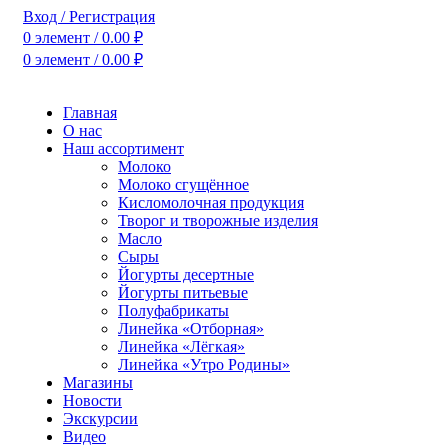
Вход / Регистрация
0
элемент
/
0.00
₽
0
элемент
/
0.00
₽
Главная
О нас
Наш ассортимент
Молоко
Молоко сгущённое
Кисломолочная продукция
Творог и творожные изделия
Масло
Сыры
Йогурты десертные
Йогурты питьевые
Полуфабрикаты
Линейка «Отборная»
Линейка «Лёгкая»
Линейка «Утро Родины»
Магазины
Новости
Экскурсии
Видео