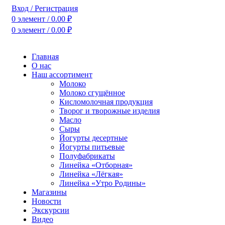
Вход / Регистрация
0
элемент
/
0.00
₽
0
элемент
/
0.00
₽
Главная
О нас
Наш ассортимент
Молоко
Молоко сгущённое
Кисломолочная продукция
Творог и творожные изделия
Масло
Сыры
Йогурты десертные
Йогурты питьевые
Полуфабрикаты
Линейка «Отборная»
Линейка «Лёгкая»
Линейка «Утро Родины»
Магазины
Новости
Экскурсии
Видео