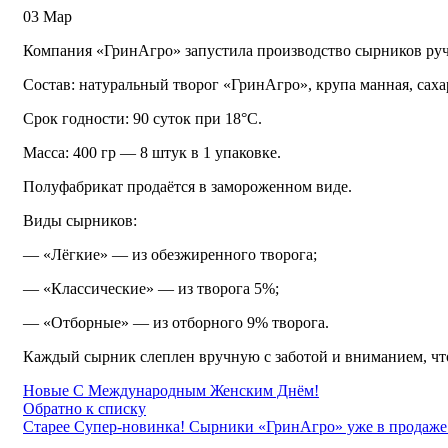
03
Мар
Компания «ГринАгро» запустила производство сырников ручн
Состав: натуральный творог «ГринАгро», крупа манная, саха
Срок годности: 90 суток при 18°С.
Масса: 400 гр — 8 штук в 1 упаковке.
Полуфабрикат продаётся в замороженном виде.
Виды сырников:
— «Лёгкие» — из обезжиренного творога;
— «Классические» — из творога 5%;
— «Отборные» — из отборного 9% творога.
Каждый сырник слеплен вручную с заботой и вниманием, чт
Новые
С Международным Женским Днём!
Обратно к списку
Старее
Супер-новинка! Сырники «ГринАгро» уже в продаже