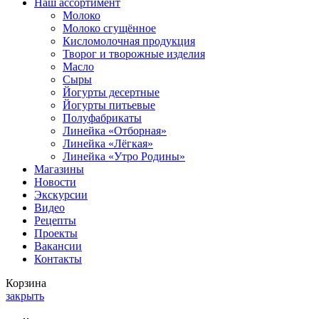
Наш ассортимент
Молоко
Молоко сгущённое
Кисломолочная продукция
Творог и творожные изделия
Масло
Сыры
Йогурты десертные
Йогурты питьевые
Полуфабрикаты
Линейка «Отборная»
Линейка «Лёгкая»
Линейка «Утро Родины»
Магазины
Новости
Экскурсии
Видео
Рецепты
Проекты
Вакансии
Контакты
Корзина
закрыть