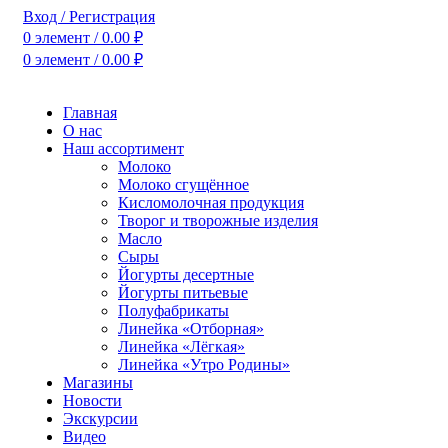
Вход / Регистрация
0
элемент
/
0.00
₽
0
элемент
/
0.00
₽
Главная
О нас
Наш ассортимент
Молоко
Молоко сгущённое
Кисломолочная продукция
Творог и творожные изделия
Масло
Сыры
Йогурты десертные
Йогурты питьевые
Полуфабрикаты
Линейка «Отборная»
Линейка «Лёгкая»
Линейка «Утро Родины»
Магазины
Новости
Экскурсии
Видео