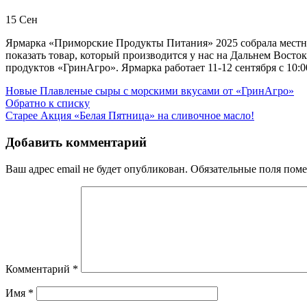
15
Сен
Ярмарка «Приморские Продукты Питания» 2025 собрала местны
показать товар, который производится у нас на Дальнем Вост
продуктов «ГринАгро». Ярмарка работает 11-12 сентября с 10:00
Новые
Плавленые сыры с морскими вкусами от «ГринАгро»
Обратно к списку
Старее
Акция «Белая Пятница» на сливочное масло!
Добавить комментарий
Ваш адрес email не будет опубликован.
Обязательные поля пом
Комментарий
*
Имя
*