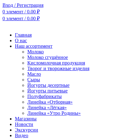
Вход / Регистрация
0
элемент
/
0.00
₽
0
элемент
/
0.00
₽
Главная
О нас
Наш ассортимент
Молоко
Молоко сгущённое
Кисломолочная продукция
Творог и творожные изделия
Масло
Сыры
Йогурты десертные
Йогурты питьевые
Полуфабрикаты
Линейка «Отборная»
Линейка «Лёгкая»
Линейка «Утро Родины»
Магазины
Новости
Экскурсии
Видео