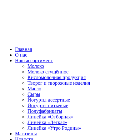
ВСЕ ПРАВА ЗАЩИЩЕНЫ.
Главная
О нас
Наш ассортимент
Молоко
Молоко сгущённое
Кисломолочная продукция
Творог и творожные изделия
Масло
Сыры
Йогурты десертные
Йогурты питьевые
Полуфабрикаты
Линейка «Отборная»
Линейка «Лёгкая»
Линейка «Утро Родины»
Магазины
Новости