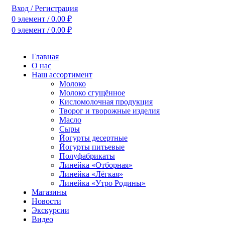
Вход / Регистрация
0
элемент
/
0.00
₽
0
элемент
/
0.00
₽
Главная
О нас
Наш ассортимент
Молоко
Молоко сгущённое
Кисломолочная продукция
Творог и творожные изделия
Масло
Сыры
Йогурты десертные
Йогурты питьевые
Полуфабрикаты
Линейка «Отборная»
Линейка «Лёгкая»
Линейка «Утро Родины»
Магазины
Новости
Экскурсии
Видео