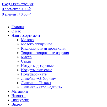
Вход / Регистрация
0
элемент
/
0.00
₽
0
элемент
/
0.00
₽
Главная
О нас
Наш ассортимент
Молоко
Молоко сгущённое
Кисломолочная продукция
Творог и творожные изделия
Масло
Сыры
Йогурты десертные
Йогурты питьевые
Полуфабрикаты
Линейка «Отборная»
Линейка «Лёгкая»
Линейка «Утро Родины»
Магазины
Новости
Экскурсии
Видео