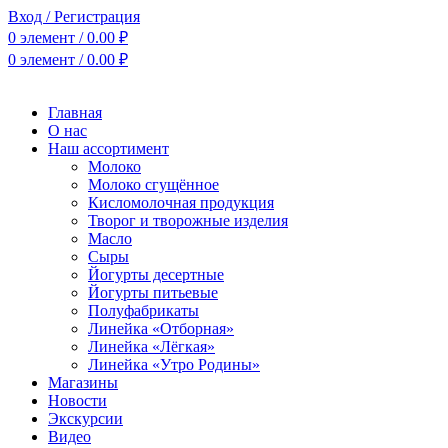
Вход / Регистрация
0
элемент
/
0.00
₽
0
элемент
/
0.00
₽
Главная
О нас
Наш ассортимент
Молоко
Молоко сгущённое
Кисломолочная продукция
Творог и творожные изделия
Масло
Сыры
Йогурты десертные
Йогурты питьевые
Полуфабрикаты
Линейка «Отборная»
Линейка «Лёгкая»
Линейка «Утро Родины»
Магазины
Новости
Экскурсии
Видео