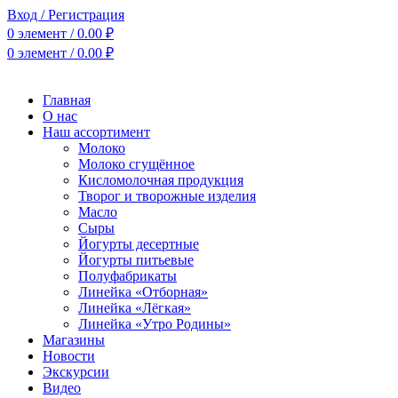
Вход / Регистрация
0
элемент
/
0.00
₽
0
элемент
/
0.00
₽
Главная
О нас
Наш ассортимент
Молоко
Молоко сгущённое
Кисломолочная продукция
Творог и творожные изделия
Масло
Сыры
Йогурты десертные
Йогурты питьевые
Полуфабрикаты
Линейка «Отборная»
Линейка «Лёгкая»
Линейка «Утро Родины»
Магазины
Новости
Экскурсии
Видео