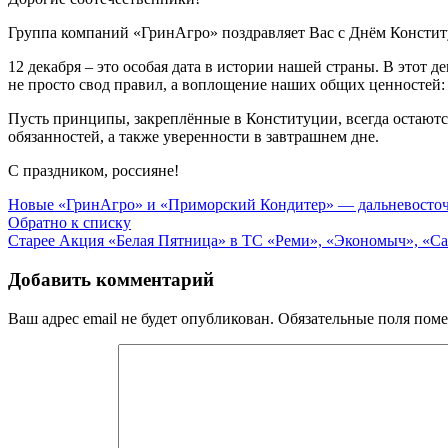
Группа компаний «ГринАгро» поздравляет Вас с Днём Консти
12 декабря – это особая дата в истории нашей страны. В этот
не просто свод правил, а воплощение наших общих ценностей: 
Пусть принципы, закреплённые в Конституции, всегда остаютс
обязанностей, а также уверенности в завтрашнем дне.
С праздником, россияне!
Новые
«ГринАгро» и «Приморский Кондитер» — дальневосточ
Обратно к списку
Старее
Акция «Белая Пятница» в ТС «Реми», «Экономыч», «С
Добавить комментарий
Ваш адрес email не будет опубликован.
Обязательные поля пом