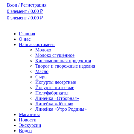
Вход / Регистрация
0
элемент
/
0.00
₽
0
элемент
/
0.00
₽
Главная
О нас
Наш ассортимент
Молоко
Молоко сгущённое
Кисломолочная продукция
Творог и творожные изделия
Масло
Сыры
Йогурты десертные
Йогурты питьевые
Полуфабрикаты
Линейка «Отборная»
Линейка «Лёгкая»
Линейка «Утро Родины»
Магазины
Новости
Экскурсии
Видео