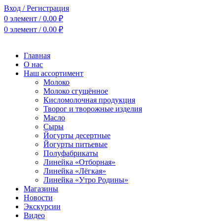
Вход / Регистрация
0
элемент
/
0.00
₽
0
элемент
/
0.00
₽
Главная
О нас
Наш ассортимент
Молоко
Молоко сгущённое
Кисломолочная продукция
Творог и творожные изделия
Масло
Сыры
Йогурты десертные
Йогурты питьевые
Полуфабрикаты
Линейка «Отборная»
Линейка «Лёгкая»
Линейка «Утро Родины»
Магазины
Новости
Экскурсии
Видео