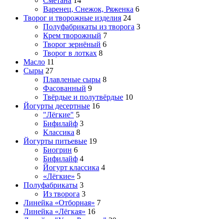
Сметана
14
Варенец, Снежок, Ряженка
6
Творог и творожные изделия
24
Полуфабрикаты из творога
3
Крем творожный
7
Творог зернёный
6
Творог в лотках
8
Масло
11
Сыры
27
Плавленые сыры
8
Фасованный
9
Твёрдые и полутвёрдые
10
Йогурты десертные
16
"Лёгкие"
5
Бифилайф
3
Классика
8
Йогурты питьевые
19
Биогрин
6
Бифилайф
4
Йогурт классика
4
«Лёгкие»
5
Полуфабрикаты
3
Из творога
3
Линейка «Отборная»
7
Линейка «Лёгкая»
16