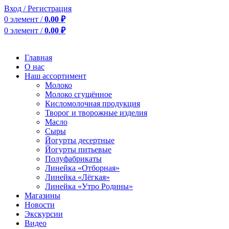
Вход / Регистрация
0
элемент
/
0.00
₽
0
элемент
/
0.00
₽
Главная
О нас
Наш ассортимент
Молоко
Молоко сгущённое
Кисломолочная продукция
Творог и творожные изделия
Масло
Сыры
Йогурты десертные
Йогурты питьевые
Полуфабрикаты
Линейка «Отборная»
Линейка «Лёгкая»
Линейка «Утро Родины»
Магазины
Новости
Экскурсии
Видео