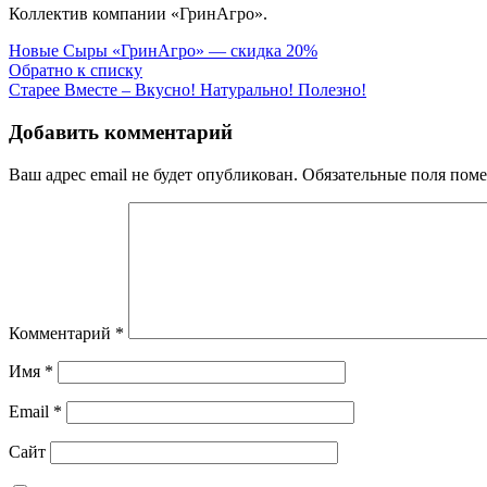
Коллектив компании «ГринАгро».
Новые
Cыры «ГринАгро» — скидка 20%
Обратно к списку
Старее
Вместе – Вкусно! Натурально! Полезно!
Добавить комментарий
Ваш адрес email не будет опубликован.
Обязательные поля пом
Комментарий
*
Имя
*
Email
*
Сайт