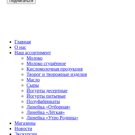
ВСЕ ПРАВА ЗАЩИЩЕНЫ.
Главная
О нас
Наш ассортимент
Молоко
Молоко сгущённое
Кисломолочная продукция
Творог и творожные изделия
Масло
Сыры
Йогурты десертные
Йогурты питьевые
Полуфабрикаты
Линейка «Отборная»
Линейка «Лёгкая»
Линейка «Утро Родины»
Магазины
Новости
Экскурсии