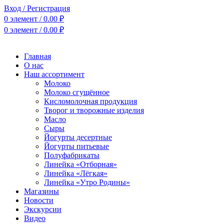
Вход / Регистрация
0
элемент
/
0.00
₽
0
элемент
/
0.00
₽
Главная
О нас
Наш ассортимент
Молоко
Молоко сгущённое
Кисломолочная продукция
Творог и творожные изделия
Масло
Сыры
Йогурты десертные
Йогурты питьевые
Полуфабрикаты
Линейка «Отборная»
Линейка «Лёгкая»
Линейка «Утро Родины»
Магазины
Новости
Экскурсии
Видео