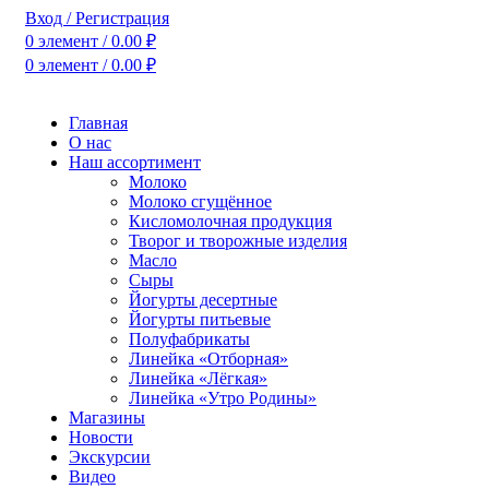
Вход / Регистрация
0
элемент
/
0.00
₽
0
элемент
/
0.00
₽
Главная
О нас
Наш ассортимент
Молоко
Молоко сгущённое
Кисломолочная продукция
Творог и творожные изделия
Масло
Сыры
Йогурты десертные
Йогурты питьевые
Полуфабрикаты
Линейка «Отборная»
Линейка «Лёгкая»
Линейка «Утро Родины»
Магазины
Новости
Экскурсии
Видео