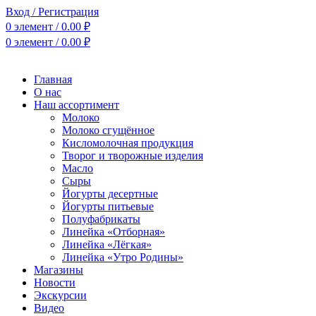
Вход / Регистрация
0
элемент
/
0.00
₽
0
элемент
/
0.00
₽
Главная
О нас
Наш ассортимент
Молоко
Молоко сгущённое
Кисломолочная продукция
Творог и творожные изделия
Масло
Сыры
Йогурты десертные
Йогурты питьевые
Полуфабрикаты
Линейка «Отборная»
Линейка «Лёгкая»
Линейка «Утро Родины»
Магазины
Новости
Экскурсии
Видео