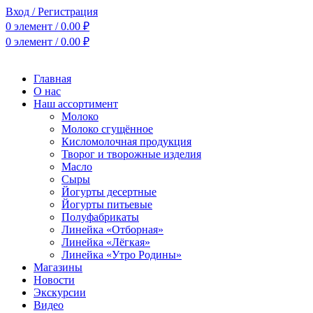
Вход / Регистрация
0
элемент
/
0.00
₽
0
элемент
/
0.00
₽
Главная
О нас
Наш ассортимент
Молоко
Молоко сгущённое
Кисломолочная продукция
Творог и творожные изделия
Масло
Сыры
Йогурты десертные
Йогурты питьевые
Полуфабрикаты
Линейка «Отборная»
Линейка «Лёгкая»
Линейка «Утро Родины»
Магазины
Новости
Экскурсии
Видео