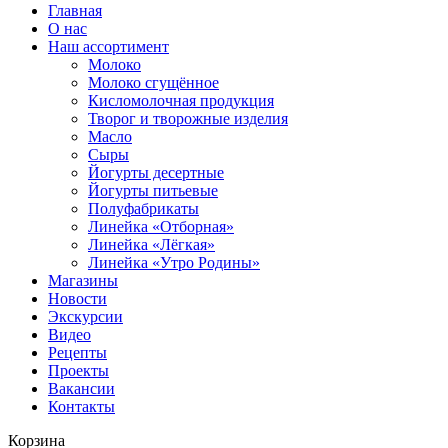
Главная
О нас
Наш ассортимент
Молоко
Молоко сгущённое
Кисломолочная продукция
Творог и творожные изделия
Масло
Сыры
Йогурты десертные
Йогурты питьевые
Полуфабрикаты
Линейка «Отборная»
Линейка «Лёгкая»
Линейка «Утро Родины»
Магазины
Новости
Экскурсии
Видео
Рецепты
Проекты
Вакансии
Контакты
Корзина