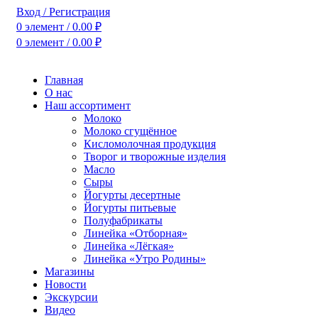
Вход / Регистрация
0
элемент
/
0.00
₽
0
элемент
/
0.00
₽
Главная
О нас
Наш ассортимент
Молоко
Молоко сгущённое
Кисломолочная продукция
Творог и творожные изделия
Масло
Сыры
Йогурты десертные
Йогурты питьевые
Полуфабрикаты
Линейка «Отборная»
Линейка «Лёгкая»
Линейка «Утро Родины»
Магазины
Новости
Экскурсии
Видео