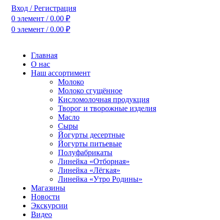
Вход / Регистрация
0
элемент
/
0.00
₽
0
элемент
/
0.00
₽
Главная
О нас
Наш ассортимент
Молоко
Молоко сгущённое
Кисломолочная продукция
Творог и творожные изделия
Масло
Сыры
Йогурты десертные
Йогурты питьевые
Полуфабрикаты
Линейка «Отборная»
Линейка «Лёгкая»
Линейка «Утро Родины»
Магазины
Новости
Экскурсии
Видео