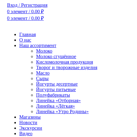
Вход / Регистрация
0
элемент
/
0.00
₽
0
элемент
/
0.00
₽
Главная
О нас
Наш ассортимент
Молоко
Молоко сгущённое
Кисломолочная продукция
Творог и творожные изделия
Масло
Сыры
Йогурты десертные
Йогурты питьевые
Полуфабрикаты
Линейка «Отборная»
Линейка «Лёгкая»
Линейка «Утро Родины»
Магазины
Новости
Экскурсии
Видео