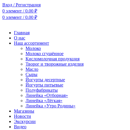
Вход / Регистрация
0
элемент
/
0.00
₽
0
элемент
/
0.00
₽
Главная
О нас
Наш ассортимент
Молоко
Молоко сгущённое
Кисломолочная продукция
Творог и творожные изделия
Масло
Сыры
Йогурты десертные
Йогурты питьевые
Полуфабрикаты
Линейка «Отборная»
Линейка «Лёгкая»
Линейка «Утро Родины»
Магазины
Новости
Экскурсии
Видео