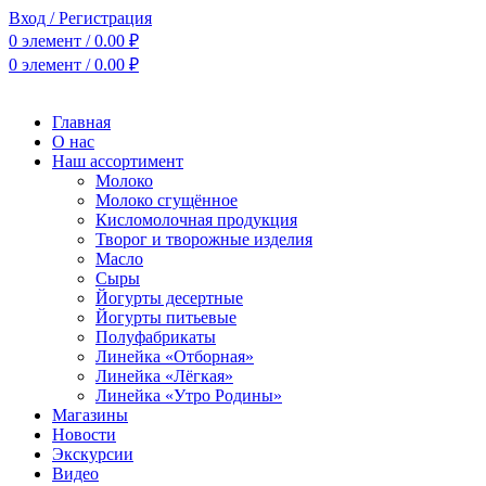
Вход / Регистрация
0
элемент
/
0.00
₽
0
элемент
/
0.00
₽
Главная
О нас
Наш ассортимент
Молоко
Молоко сгущённое
Кисломолочная продукция
Творог и творожные изделия
Масло
Сыры
Йогурты десертные
Йогурты питьевые
Полуфабрикаты
Линейка «Отборная»
Линейка «Лёгкая»
Линейка «Утро Родины»
Магазины
Новости
Экскурсии
Видео