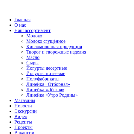
ВСЕ ПРАВА ЗАЩИЩЕНЫ.
Главная
О нас
Наш ассортимент
Молоко
Молоко сгущённое
Кисломолочная продукция
Творог и творожные изделия
Масло
Сыры
Йогурты десертные
Йогурты питьевые
Полуфабрикаты
Линейка «Отборная»
Линейка «Лёгкая»
Линейка «Утро Родины»
Магазины
Новости
Экскурсии
Видео
Рецепты
Проекты
Вакансии