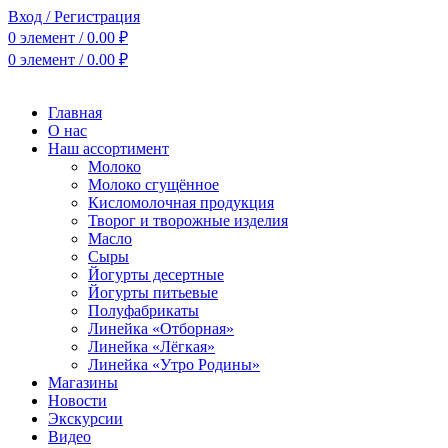
Вход / Регистрация
0
элемент
/
0.00
₽
0
элемент
/
0.00
₽
Главная
О нас
Наш ассортимент
Молоко
Молоко сгущённое
Кисломолочная продукция
Творог и творожные изделия
Масло
Сыры
Йогурты десертные
Йогурты питьевые
Полуфабрикаты
Линейка «Отборная»
Линейка «Лёгкая»
Линейка «Утро Родины»
Магазины
Новости
Экскурсии
Видео