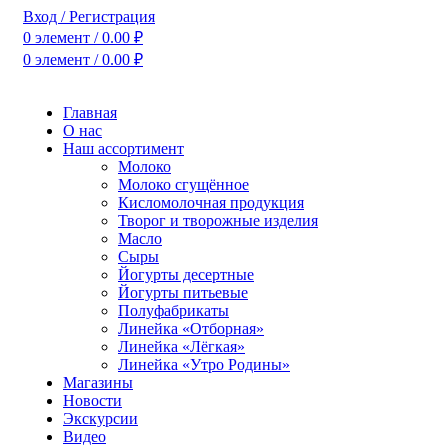
Вход / Регистрация
0
элемент
/
0.00
₽
0
элемент
/
0.00
₽
Главная
О нас
Наш ассортимент
Молоко
Молоко сгущённое
Кисломолочная продукция
Творог и творожные изделия
Масло
Сыры
Йогурты десертные
Йогурты питьевые
Полуфабрикаты
Линейка «Отборная»
Линейка «Лёгкая»
Линейка «Утро Родины»
Магазины
Новости
Экскурсии
Видео