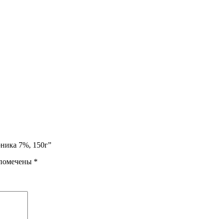
рника 7%, 150г”
 помечены
*