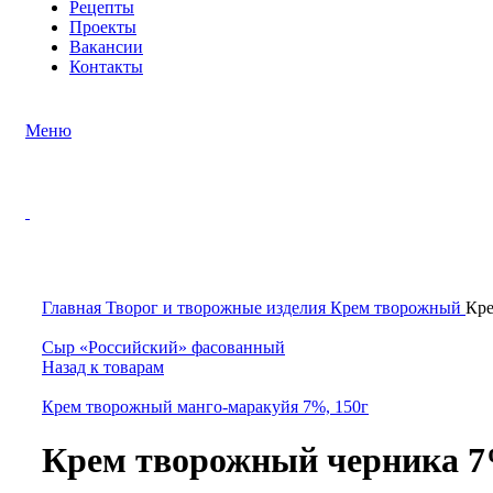
Рецепты
Проекты
Вакансии
Контакты
Меню
Нажмите, чтобы увеличить
Главная
Творог и творожные изделия
Крем творожный
Кре
Сыр «Российский» фасованный
Назад к товарам
Крем творожный манго-маракуйя 7%, 150г
Крем творожный черника 7