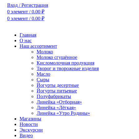
Вход / Регистрация
0
элемент
/
0.00
₽
0
элемент
/
0.00
₽
Главная
О нас
Наш ассортимент
Молоко
Молоко сгущённое
Кисломолочная продукция
Творог и творожные изделия
Масло
Сыры
Йогурты десертные
Йогурты питьевые
Полуфабрикаты
Линейка «Отборная»
Линейка «Лёгкая»
Линейка «Утро Родины»
Магазины
Новости
Экскурсии
Видео