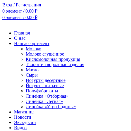
Вход / Регистрация
0
элемент
/
0.00
₽
0
элемент
/
0.00
₽
Главная
О нас
Наш ассортимент
Молоко
Молоко сгущённое
Кисломолочная продукция
Творог и творожные изделия
Масло
Сыры
Йогурты десертные
Йогурты питьевые
Полуфабрикаты
Линейка «Отборная»
Линейка «Лёгкая»
Линейка «Утро Родины»
Магазины
Новости
Экскурсии
Видео