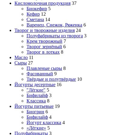
Кисломолочная продукция
37
Биокефир
5
Кефир
12
Сметана
14
Варенец, Снежок, Ряженка
6
Творог и творожные изделия
24
Полуфабрикаты из творога
3
Крем творожный
7
Творог зернёный
6
Творог в лотках
8
Масло
11
Сыры
27
Плавленые сыры
8
Фасованный
9
Твёрдые и полутвёрдые
10
Йогурты десертные
16
"Лёгкие"
5
Бифилайф
3
Классика
8
Йогурты питьевые
19
Биогрин
6
Бифилайф
4
Йогурт классика
4
«Лёгкие»
5
Полуфабрикаты
3