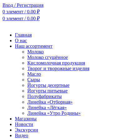
Вход / Регистрация
0
элемент
/
0.00
₽
0
элемент
/
0.00
₽
Главная
О нас
Наш ассортимент
Молоко
Молоко сгущённое
Кисломолочная продукция
Творог и творожные изделия
Масло
Сыры
Йогурты десертные
Йогурты питьевые
Полуфабрикаты
Линейка «Отборная»
Линейка «Лёгкая»
Линейка «Утро Родины»
Магазины
Новости
Экскурсии
Видео