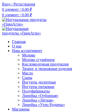
Вход / Регистрация
0
элемент
/
0.00
₽
0
элемент
/
0.00
₽
Главная
О нас
Наш ассортимент
Молоко
Молоко сгущённое
Кисломолочная продукция
Творог и творожные изделия
Масло
Сыры
Йогурты десертные
Йогурты питьевые
Полуфабрикаты
Линейка «Отборная»
Линейка «Лёгкая»
Линейка «Утро Родины»
Магазины