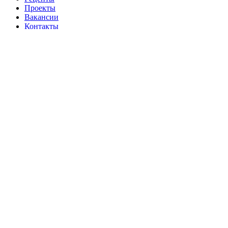
Проекты
Вакансии
Контакты
Корзина
закрыть
Войти
закрыть
Еще нет аккаунта?
Создать аккаунт
Поиск
Начните вводить текст, чтобы увидеть товары, которые вы
ищете.
Мы используем
файлы cookie
чтобы улучшить сайт для вас
Согласен
Оставьте заявку и